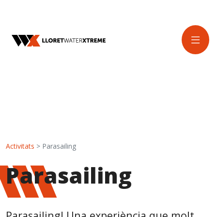
Activitats
> Parasailing
Parasailing
Parasailing! Una experiència que molt