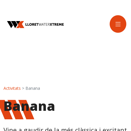
Activitats
> Banana
Banana
Vine a gaudir de la més clàssica i excitant