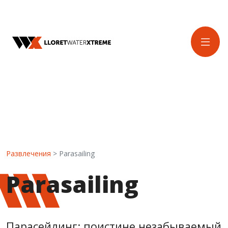
Развлечения
> Parasailing
Parasailing
Парасейлинг: поистине незабываемый